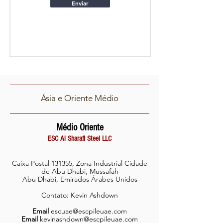
Enviar
Ásia e Oriente Médio
Médio Oriente
ESC Al Sharafi Steel LLC
Caixa Postal 131355, Zona Industrial Cidade
de Abu Dhabi, Mussafah
Abu Dhabi, Emirados Árabes Unidos
Contato: Kevin Ashdown
Email
escuae@escpileuae.com
Email
kevinashdown@escpileuae.com