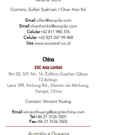
Contato: Zulfan Sya
hrian / Chan Hon Kit
Email
ulfan@
escpile.com
Email
chanhonkit@escpile.com
Celular
+62 8
11 980 376
Celular
+62 821 247 99 468
Site
www.escsteel.co.id
China
ESC Asia Limited
Rm 02, 5/F, No. 16, Edifício Gopher Qibao
T2,&nbsp;
Lane 399, Xinlong Rd., Distrito de Minhang,
Xangai, China
Contato: Vincent Huang
Email
vincent
huang@escpilechina.com
Tel
+86 21 3126 3501
Fax
+86 21 3126 3502
Austrália e Oceania