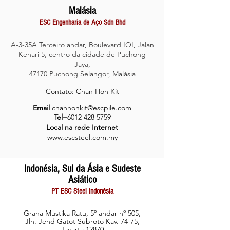
Malásia
ESC Engenharia de Aço Sdn Bhd
A-3-35A Terceiro andar, Boulevard IOI, Jalan
Kenari 5, centro da cidade de Puchong
Jaya,
47170 Puchong Selangor, Malásia
Contato: Chan Hon Kit
Email
chanhonkit@escpile.com
Tel
+6012 428 5759
Local na rede Internet
www.escsteel.com.my
Indonésia, Sul da Ásia e Sudeste
Asiático
PT ESC Steel Indonésia
Graha Mustika Ratu, 5º andar nº 505,
Jln. Jend Gatot Subroto Kav. 74-75,
Jacarta 12870