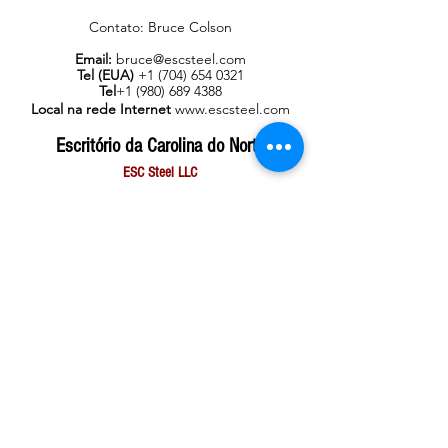
Contato: Bruce Colson
Email:
bruce@escsteel.com
Tel (EUA)
+1 (704) 654 0321
Tel
+1 (980) 689 4388
Local na rede Internet
www.escsteel.com
Escritório da Carolina do Norte
ESC Steel LLC
2185 Salisbury Highway,
Statesville,
Carolina do Norte 28677, EUA
Contato: Bruce Colson
Email:
bruce@escsteel.com
Tel (EUA)
+1 (704) 654 0321
Tel
+1 (980) 689 4388
Local na rede Internet
www.escsteel.com
América do Sul