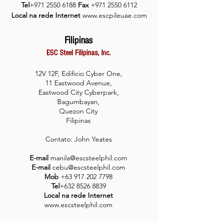
Tel
+971 2550 6
188
Fax
+971 2550 6112
Local na rede Internet
www.escpileuae.com
Filipinas
ESC Steel Filipinas, Inc.
12V 12F, Edifício Cyber One,
11 Eastwood Avenue,
Eastwood City Cyberpark,
Bagumbayan,
Quezon City
Filipinas
Contato: John Yeates
E-mail
manila@escsteelphil.com
E-mail
cebu@escsteelphil.com
M
ob
+63 917 202 7798
Tel
+632 8526 8839
Local na rede Internet
www.escsteelphil.com