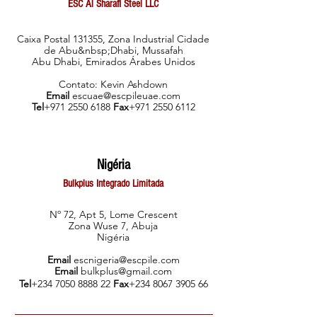
ESC Al Sharafi Steel LLC
Caixa Postal 131355, Zona Industrial Cidade
de Abu&nbsp;Dhabi, Mussafah
Abu Dhabi, Emirados Árabes Unidos
Contato: Kevin Ashdown
Email
escuae@escpileuae.com
Tel
+971 2550 6188
Fax
+971 2550 6112
Nigéria
Bulkplus Integrado Limitada
Nº 72, Apt 5, Lome Crescent
Zona Wuse 7, Abuja
Nigéria
Email
escnigeria@escpile.com
Email
bulk
plus@gmail.com
Tel
+234 7050 8888 22
Fax
+234 8067 3905 66